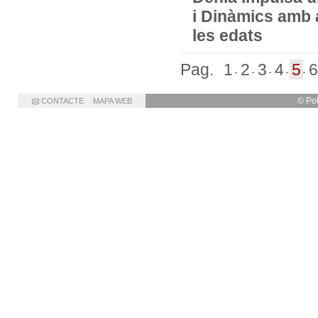
i Dinàmics amb ac
les edats
Pag.
1
2
3
4
5
6
© Po
CONTACTE
MAPA WEB