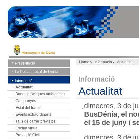
Home
Informació
Actualitat
Presentació
La Policia Local de Dénia
Informació
Informació
Actualitat
Actualitat
Bones pràctiques ambientals
Campanyes
dimecres, 3 de j
Estat del trànsit
BusDénia, el no
Events extraordinaris
el 15 de juny i s
Talls de carrer previstos
Oficina virtual
Protecció Civil
dimecres, 3 de j