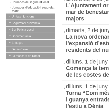
Jornades de seguretat local
L’Ajuntament or
Jornades d'educació i seguretat
mar de benestar”
viària
Unitats i funcions
majors
Seguretat i prevenció
dimarts, 2 de ju
Ser Policia Local
La nova ordenanç
Documentació
l’expansió d’este
Enllaços
residents del nuc
Dénia Cares
La màscara de l'amor
dilluns, 1 de jun
Comença la temp
de les costes d
dilluns, 1 de jun
Torna “Com més
i guanya entrad
l’estiu a Dénia