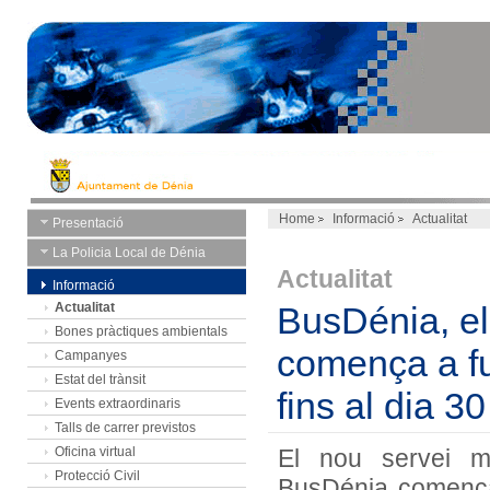
Home
Informació
Actualitat
Presentació
La Policia Local de Dénia
Actualitat
Informació
Actualitat
BusDénia, el
Bones pràctiques ambientals
comença a fun
Campanyes
Estat del trànsit
fins al dia 3
Events extraordinaris
Talls de carrer previstos
Oficina virtual
El nou servei mu
Protecció Civil
BusDénia començar