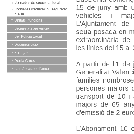
Jornades de seguretat local
15 de juny amb un
Jornades d'educació i seguretat
viària
vehicles i majo
Unitats i funcions
L'Ajuntament de
Seguretat i prevenció
seua posada en 
Ser Policia Local
extraordinària de 
Documentació
les línies del 15 al
Enllaços
Dénia Cares
A partir de l'1 de j
La màscara de l'amor
Generalitat Valenc
famílies nombrose
persones majors d
transport de 10 i
majors de 65 any
d'emissió de 2 eur
L’Abonament 10 e