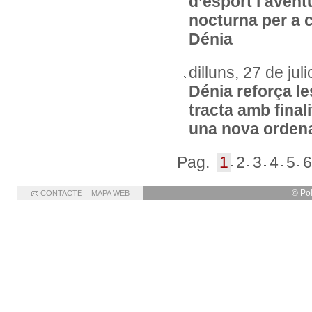
d’esport i avent
nocturna per a c
Dénia
dilluns, 27 de jul
Dénia reforça le
tracta amb final
una nova orden
Pag.
1
2
3
4
5
6
© Po
CONTACTE
MAPA WEB