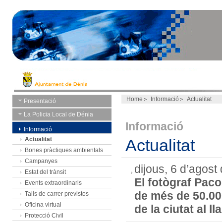
Home
Informació
Actualitat
Presentació
La Policia Local de Dénia
Informació
Informació
Actualitat
Actualitat
Bones pràctiques ambientals
Campanyes
dijous, 6 d’agost
Estat del trànsit
El fotògraf Paco
Events extraordinaris
de més de 50.000
Talls de carrer previstos
Oficina virtual
de la ciutat al l
Protecció Civil