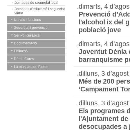
Jornades de seguretat local
dimarts, 4 d’ago
Jornades d'educació i seguretat
Prevenció d’Add
viària
Unitats i funcions
l'alcohol ix del 
Seguretat i prevenció
població jove
Ser Policia Local
dimarts, 4 d’ago
Documentació
Joventut Dénia o
Enllaços
barranquisme pe
Dénia Cares
La màscara de l'amor
dilluns, 3 d’agos
Més de 200 perso
‘Campament Tort
dilluns, 3 d’agos
Els programes 
l'Ajuntament de
desocupades a j