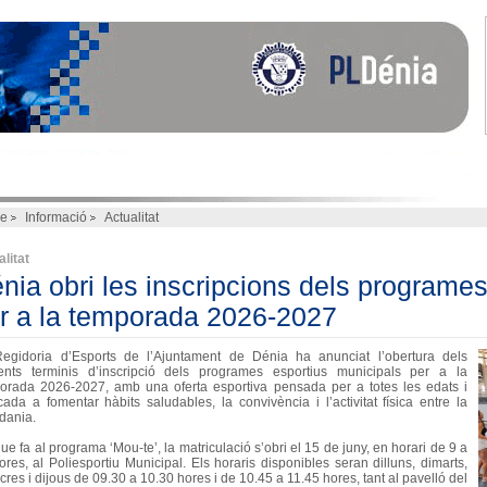
e
Informació
Actualitat
litat
nia obri les inscripcions dels programe
r a la temporada 2026-2027
egidoria d’Esports de l’Ajuntament de Dénia ha anunciat l’obertura dels
rents terminis d’inscripció dels programes esportius municipals per a la
orada 2026-2027, amb una oferta esportiva pensada per a totes les edats i
cada a fomentar hàbits saludables, la convivència i l’activitat física entre la
adania.
ue fa al programa ‘Mou-te’, la matriculació s’obri el 15 de juny, en horari de 9 a
ores, al Poliesportiu Municipal. Els horaris disponibles seran dilluns, dimarts,
res i dijous de 09.30 a 10.30 hores i de 10.45 a 11.45 hores, tant al pavelló del