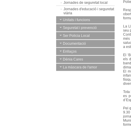
Poli
Jornades de seguretat local
Jornades d'educació i seguretat
Resp
viària
ober
forma
Unitats i funcions
La L
Seguretat i prevenció
seu p
Conti
Ser Policia Local
més 
salu
Documentació
a est
Enllaços
El ‘
els 
Dénia Cares
band
La màscara de l'amor
dimar
El m
infa
físiq
diver
Tota 
es p
d’Esp
Pel 
9.30
jorn
Muni
forme