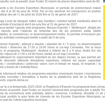
esportiu com al pavelló Joan Fuster. El màxim de places disponibles serà de 60.
ecte a les Escoles Esportives Municipals, el període de preinscripció estarà
t del 8 al 30 de juny de 2026. Per al nou alumnat, les inscripcions es podran
litzar des de l’1 de juliol de 2026 fins al 31 de gener de 2027.
liga Local de bàsquet, futbol sala, handbol i voleibol també mantindrà obert el
eríode d’inscripció del 8 de juny fins al 31 de gener de 2027.
nua també l’aposta pels programes ‘Bressol Esportiu’ i ‘Multiesport’, dirigits als
menuts amb l’objectiu de fomentar des de les primeres edats hàbits
dables, la convivència i el desenvolupament motriu. El període d’inscripció per
es activitats començarà també a partir del 8 de juny.
Bressol Esportiu’, adreçat a xiquets i xiquetes de 4 i 5 anys, es desenvoluparà
dilluns i dimecres de 17.00 a 18.00 hores al col·legi Cervantes. Per la seua
a, el programa ‘Multiesport’, destinat a infants de 6 a 9 anys, tindrà lloc els
ts i dijous de 17.00 a 18.00 hores, també al col·legi Cervantes.
ultiesport és especialment important en les etapes inicials, ja que permet als
nts descobrir diferents disciplines esportives, millorar les seues capacitats
ues i coordinatives i potenciar valors com el treball en equip, el respecte i la
sió a través de l’activitat física.
la informació relativa als programes esportius municipals, horaris i inscripcions
odrà consultar i formalitzar a través de la plataforma web de la Regidoria
orts: esports.denia.es.
que fa a la temporada 2025-2026, la Regidoria d’Esports ha programat dues jornad
 hores al pavelló Joan Fuster, es reunirà l’alumnat dels programes per a adults ‘E
ada de convivència amb activitats, tallers i esmorzar. L’endemà, dissabte 13 de 
cipal acollirà la gran festa de cloenda de les Escoles Esportives Municipals, am
n part de l’oferta esportiva municipal.