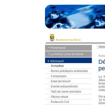
Hom
Presentació
La Policia Local de Dénia
Actua
Dé
Informació
Actualitat
pe
Bones pràctiques ambientals
Campanyes
La R
dife
Estat del trànsit
temp
Events extraordinaris
enfo
ciut
Talls de carrer previstos
Pel q
Oficina virtual
14 h
Protecció Civil
dimec