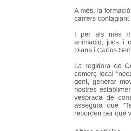
A més, la formaci
carrers contagiant 
I per als més men
animació, jocs i
Diana i Carlos Sent
La regidora de C
comerç local “nece
gent, generar mov
nostres establimen
vesprada de comp
assegura que “Te
recorden per què v