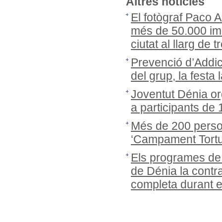
Altres notícies
El fotògraf Paco 
més de 50.000 ima
ciutat al llarg de
Prevenció d’Addic
del grup, la festa 
Joventut Dénia or
a participants de
Més de 200 person
‘Campament Tortug
Els programes de
de Dénia la cont
completa durant 