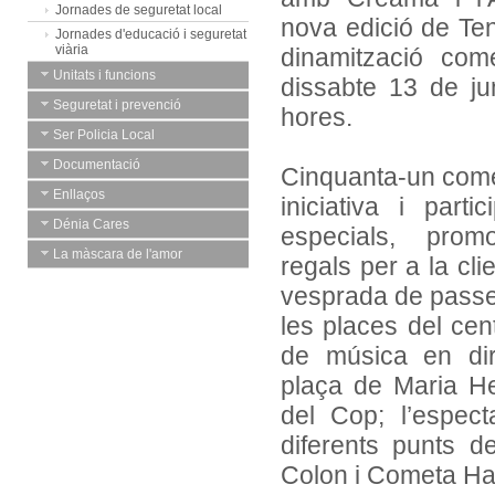
Jornades de seguretat local
nova edició de Te
Jornades d'educació i seguretat
viària
dinamització come
Unitats i funcions
dissabte 13 de j
Seguretat i prevenció
hores.
Ser Policia Local
Documentació
Cinquanta-un come
Enllaços
iniciativa i part
Dénia Cares
especials, prom
La màscara de l'amor
regals per a la cli
vesprada de passei
les places del cent
de música en dir
plaça de Maria He
del Cop; l’espect
diferents punts 
Colon i Cometa Hal