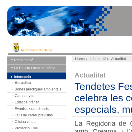
Home
Informació
Actualitat
Presentació
La Policia Local de Dénia
Actualitat
Informació
Actualitat
Tendetes Fest
Bones pràctiques ambientals
celebra les
Campanyes
Estat del trànsit
especials, mú
Events extraordinaris
Talls de carrer previstos
Oficina virtual
La Regidoria de 
Protecció Civil
amb Creama i l’A