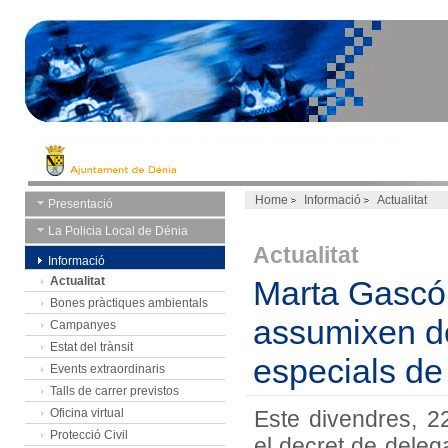
Home
Informació
Actualitat
Presentació
La Policia Local de Dénia
Actualitat
Informació
Actualitat
Marta Gascó 
Bones pràctiques ambientals
assumixen de
Campanyes
Estat del trànsit
especials de
Events extraordinaris
Talls de carrer previstos
Oficina virtual
Este divendres, 2
Protecció Civil
el decret de deleg