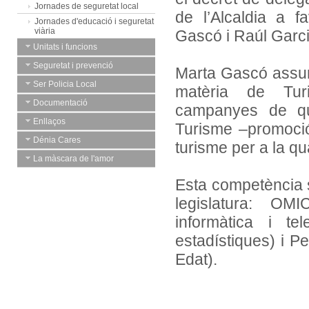
Jornades de seguretat local
de l’Alcaldia a f
Jornades d'educació i seguretat
viària
Gascó i Raúl Garci
Unitats i funcions
Seguretat i prevenció
Marta Gascó assumi
Ser Policia Local
matèria de Tur
Documentació
campanyes de qual
Enllaços
Turisme –promoció,
Dénia Cares
turisme per a la qu
La màscara de l'amor
Esta competència s
legislatura: OMI
informàtica i te
estadístiques) i P
Edat).