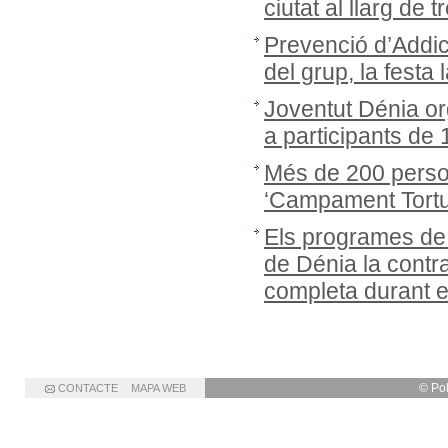
ciutat al llarg de
Prevenció d’Addic
del grup, la festa 
Joventut Dénia or
a participants de
Més de 200 person
‘Campament Tortug
Els programes de
de Dénia la cont
completa durant 
© Po
CONTACTE
MAPA WEB