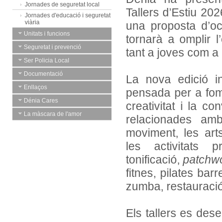
Jornades de seguretat local
Tallers d’Estiu 202
Jornades d'educació i seguretat
viària
una proposta d’oc
Unitats i funcions
tornarà a omplir l’
Seguretat i prevenció
tant a joves com a
Ser Policia Local
Documentació
La nova edició i
Enllaços
pensada per a fome
Dénia Cares
creativitat i la co
La màscara de l'amor
relacionades amb
moviment, les arts
les activitats 
tonificació,
patchw
fitnes, pilates barr
zumba, restauració
Els tallers es des