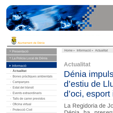
Home
Informació
Actualitat
Presentació
La Policia Local de Dénia
Actualitat
Informació
Actualitat
Dénia impuls
Bones pràctiques ambientals
d’estiu de Ll
Campanyes
Estat del trànsit
d’oci, esport 
Events extraordinaris
Talls de carrer previstos
Oficina virtual
La Regidoria de Jo
Protecció Civil
Dénia ha present