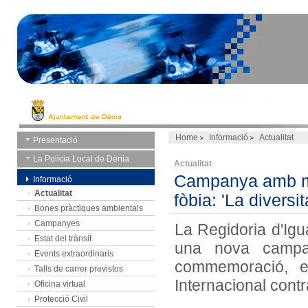
Home
Informació
Actualitat
Presentació
La Policia Local de Dénia
Actualitat
Campanya amb mot
Informació
Actualitat
fòbia: 'La diversi
Bones pràctiques ambientals
Campanyes
La Regidoria d'Igua
Estat del trànsit
una nova campa
Events extraordinaris
commemoració, e
Talls de carrer previstos
Internacional contr
Oficina virtual
Protecció Civil