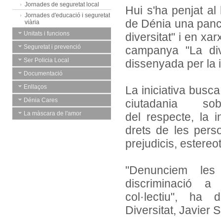
Jornades de seguretat local
Hui s'ha penjat al
Jornades d'educació i seguretat
de Dénia una panca
viària
Unitats i funcions
diversitat" i en xar
Seguretat i prevenció
campanya "La dive
Ser Policia Local
dissenyada per la i
Documentació
Enllaços
La iniciativa busca
Dénia Cares
ciutadania so
La màscara de l'amor
del respecte, la i
drets de les per
prejudicis, estereot
"Denunciem les 
discriminació a
col·lectiu", ha 
Diversitat, Javier S