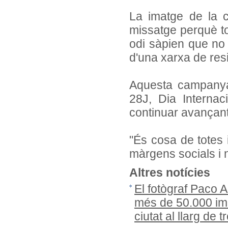
La imatge de la c
missatge perquè to
odi sàpien que no 
d'una xarxa de resi
Aquesta campanya 
28J, Dia Internac
continuar avançant e
"És cosa de totes 
màrgens socials i 
Altres notícies
El fotògraf Paco 
més de 50.000 ima
ciutat al llarg de