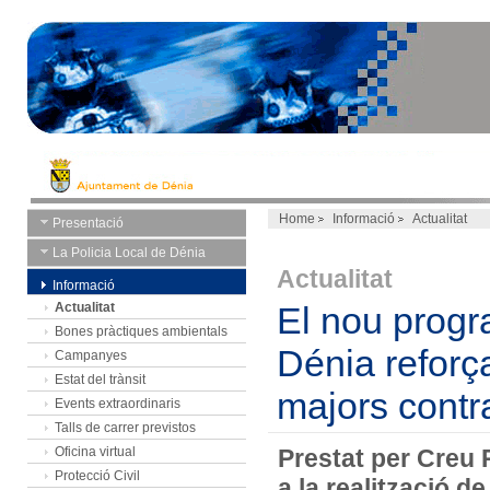
Home
Informació
Actualitat
Presentació
La Policia Local de Dénia
Actualitat
Informació
Actualitat
El nou prog
Bones pràctiques ambientals
Dénia refor
Campanyes
Estat del trànsit
majors contra
Events extraordinaris
Talls de carrer previstos
Oficina virtual
Prestat per Creu 
Protecció Civil
a la realització de