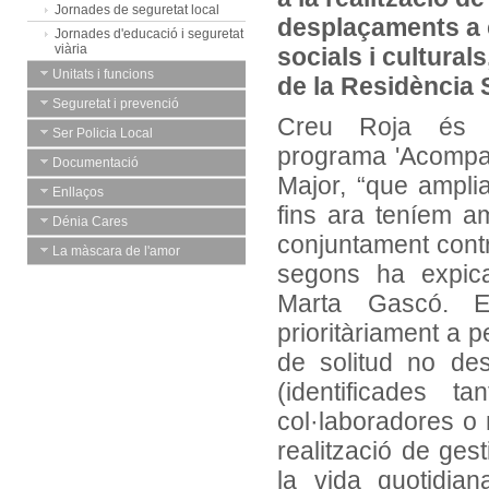
Jornades de seguretat local
desplaçaments a c
Jornades d'educació i seguretat
viària
socials i cultural
Unitats i funcions
de la Residència 
Seguretat i prevenció
Creu Roja és l'
Ser Policia Local
programa 'Acompan
Documentació
Major, “que amplia
Enllaços
fins ara teníem amb
Dénia Cares
conjuntament contra
La màscara de l'amor
segons ha expica
Marta Gascó. E
prioritàriament a 
de solitud no des
(identificades t
col·laboradores o 
realització de gest
la vida quotidia