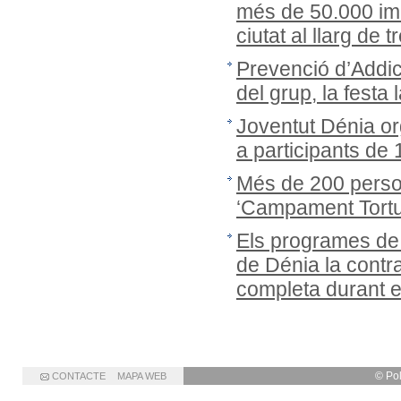
més de 50.000 ima
ciutat al llarg de
Prevenció d’Addic
del grup, la festa 
Joventut Dénia or
a participants de
Més de 200 person
‘Campament Tortug
Els programes de
de Dénia la cont
completa durant 
© Po
CONTACTE
MAPA WEB