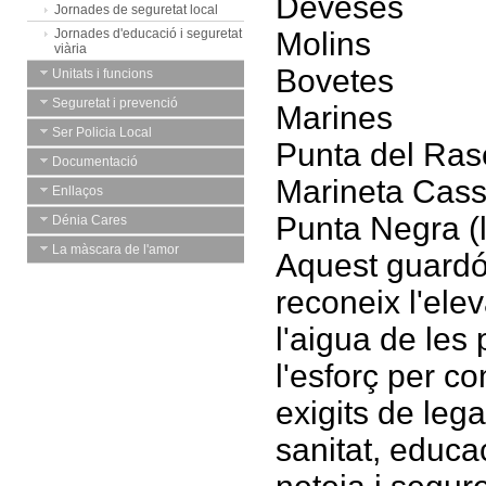
Deveses
Jornades de seguretat local
Jornades d'educació i seguretat
Molins
viària
Bovetes
Unitats i funcions
Seguretat i prevenció
Marines
Ser Policia Local
Punta del Ras
Documentació
Marineta Cass
Enllaços
Punta Negra (
Dénia Cares
La màscara de l'amor
Aquest guardó
reconeix l'ele
l'aigua de les 
l'esforç per com
exigits de legal
sanitat, educa