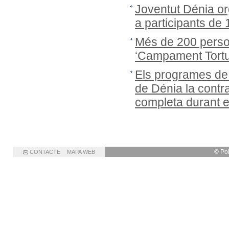
Joventut Dénia or
a participants de
Més de 200 person
‘Campament Tortug
Els programes de
de Dénia la cont
completa durant 
© Po
CONTACTE
MAPA WEB