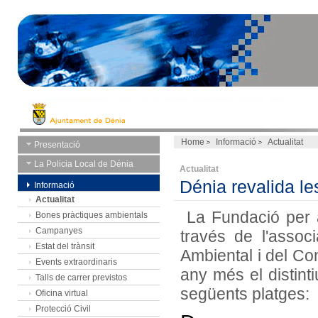
Home
Informació
Actualitat
Presentació
La Policia Local de Dénia
Actualitat
Dénia revalida le
Informació
Actualitat
La Fundació per a
Bones pràctiques ambientals
Campanyes
través de l'asso
Estat del trànsit
Ambiental i del Co
Events extraordinaris
any més el distint
Talls de carrer previstos
següents platges:
Oficina virtual
Protecció Civil