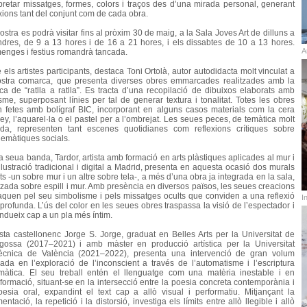
rpretar missatges, formes, colors i traços des d’una mirada personal, generant
xions tant del conjunt com de cada obra.
stra es podrà visitar fins al pròxim 30 de maig, a la Sala Joves Art de dilluns a
ndres, de 9 a 13 hores i de 16 a 21 hores, i els dissabtes de 10 a 13 hores.
A
enges i festius romandrà tancada.
 els artistes participants, destaca Toni Ortolà, autor autodidacta molt vinculat a
ostra comarca, que presenta diverses obres emmarcades realitzades amb la
ica de “ratlla a ratlla”. Es tracta d’una recopilació de dibuixos elaborats amb
isme, superposant línies per tal de generar textura i tonalitat. Totes les obres
n fetes amb bolígraf BIC, incorporant en alguns casos materials com la cera
ey, l’aquarel·la o el pastel per a l’ombrejat. Les seues peces, de temàtica molt
ada, representen tant escenes quotidianes com reflexions crítiques sobre
lemàtiques socials.
a seua banda, Tardor, artista amb formació en arts plàstiques aplicades al mur i
·lustració tradicional i digital a Madrid, presenta en aquesta ocasió dos murals
ts -un sobre mur i un altre sobre tela-, a més d’una obra ja integrada en la sala,
itzada sobre espill i mur. Amb presència en diversos països, les seues creacions
aquen pel seu simbolisme i pels missatges ocults que conviden a una reflexió
I
profunda. L’ús del color en les seues obres traspassa la visió de l’espectador i
ondueix cap a un pla més íntim.
tista castellonenc Jorge S. Jorge, graduat en Belles Arts per la Universitat de
gossa (2017–2021) i amb màster en producció artística per la Universitat
tècnica de València (2021–2022), presenta una intervenció de gran volum
rada en l’exploració de l’inconscient a través de l’automatisme i l’escriptura
màtica. El seu treball entén el llenguatge com una matèria inestable i en
sformació, situant-se en la intersecció entre la poesia concreta contemporània i
oesia oral, expandint el text cap a allò visual i performatiu. Mitjançant la
entació, la repetició i la distorsió, investiga els límits entre allò llegible i allò