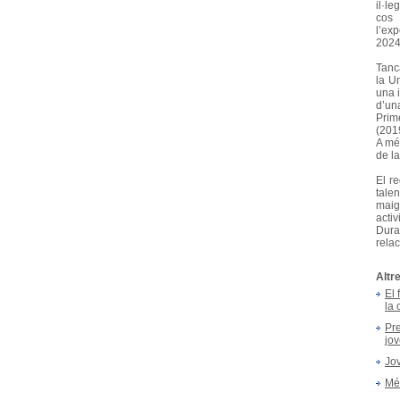
il·l
cos 
l’ex
2024.
Tanc
la U
una i
d’un
Prim
(201
A més
de la
El r
tale
maig
activ
Dura
rela
Altr
El 
la 
Pre
jo
Jov
Més