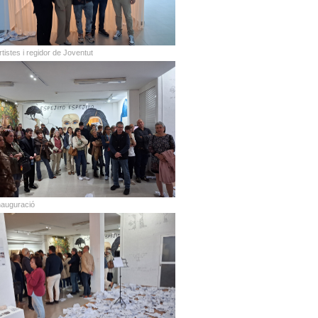
rtistes i regidor de Joventut
nauguració