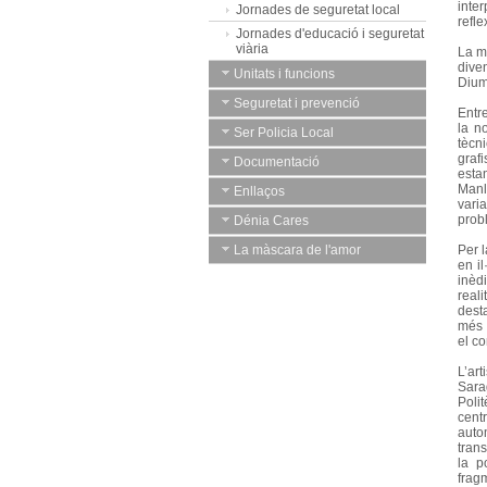
inte
Jornades de seguretat local
refle
Jornades d'educació i seguretat
viària
La mo
dive
Unitats i funcions
Dium
Seguretat i prevenció
Entre
la n
Ser Policia Local
tècn
graf
Documentació
esta
Manl
Enllaços
vari
prob
Dénia Cares
La màscara de l'amor
Per l
en il
inèdi
real
dest
més 
el c
L’ar
Sara
Poli
cent
auto
tran
la p
fragm