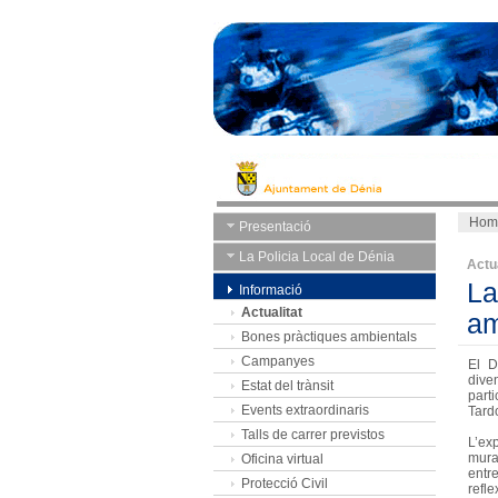
Hom
Presentació
La Policia Local de Dénia
Actua
La
Informació
Actualitat
am
Bones pràctiques ambientals
Campanyes
El D
dive
Estat del trànsit
parti
Events extraordinaris
Tard
Talls de carrer previstos
L’exp
mura
Oficina virtual
entr
Protecció Civil
refl