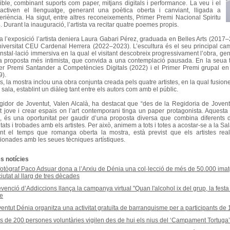
egible, combinant suports com paper, mitjans digitals i performance. La veu i el
activen el llenguatge, generant una poètica oberta i canviant, lligada a
periència. Ha sigut, entre altres reconeixements, Primer Premi Nacional Spiritu
 Durant la inauguració, l’artista va recitar quatre poemes propis.
a l’exposició l’artista deniera Laura Gabari Pérez, graduada en Belles Arts (2017–
niversitat CEU Cardenal Herrera (2022–2023). L’escultura és el seu principal ca
nstal·lació immersiva en la qual el visitant descobreix progressivament l’obra, gen
a proposta més intimista, que convida a una contemplació pausada. En la seua 
er Premi Santander a Competències Digitals (2022) i el Primer Premi grupal en
9).
, la mostra inclou una obra conjunta creada pels quatre artistes, en la qual fusion
 sala, establint un diàleg tant entre els autors com amb el públic.
egidor de Joventut, Valen Alcalà, ha destacat que “des de la Regidoria de Joventu
nt jove i crear espais on l’art contemporani tinga un paper protagonista. Aquesta 
, és una oportunitat per gaudir d’una proposta diversa que combina diferents di
itats i trobades amb els artistes. Per això, animem a tots i totes a acostar-se a la Sa
nt el temps que romanga oberta la mostra, està previst que els artistes realit
cionades amb les seues tècniques artístiques.
es notícies
fotògraf Paco Adsuar dona a l’Arxiu de Dénia una col·lecció de més de 50.000 imatg
ciutat al llarg de tres dècades
venció d’Addiccions llança la campanya virtual "Quan l'alcohol ix del grup, la festa 
ve
entut Dénia organitza una activitat gratuïta de barranquisme per a participants de
 de 200 persones voluntàries vigilen des de hui els nius del ‘Campament Tortuga’ 