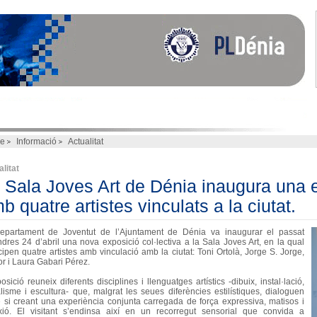
e
Informació
Actualitat
litat
 Sala Joves Art de Dénia inaugura una e
b quatre artistes vinculats a la ciutat.
epartament de Joventut de l’Ajuntament de Dénia va inaugurar el passat
ndres 24 d’abril una nova exposició col·lectiva a la Sala Joves Art, en la qual
cipen quatre artistes amb vinculació amb la ciutat: Toni Ortolà, Jorge S. Jorge,
or i Laura Gabari Pérez.
osició reuneix diferents disciplines i llenguatges artístics -dibuix, instal·lació,
lisme i escultura- que, malgrat les seues diferències estilístiques, dialoguen
e si creant una experiència conjunta carregada de força expressiva, matisos i
exió. El visitant s’endinsa així en un recorregut sensorial que convida a