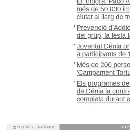
El fotògraf Paco 
més de 50.000 ima
ciutat al llarg de
Prevenció d’Addic
del grup, la festa 
Joventut Dénia or
a participants de
Més de 200 person
‘Campament Tortug
Els programes de
de Dénia la cont
completa durant 
© Po
CONTACTE
MAPA WEB