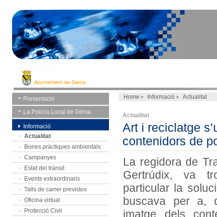
Home
Informació
Actualitat
Presentació
La Policia Local de Dénia
Actualitat
Art i reciclatge s
Informació
Actualitat
contenidors de p
Bones pràctiques ambientals
Campanyes
La regidora de Tr
Estat del trànsit
Gertrúdix, va t
Events extraordinaris
particular la solu
Talls de carrer previstos
buscava per a, d
Oficina virtual
Protecció Civil
imatge dels con