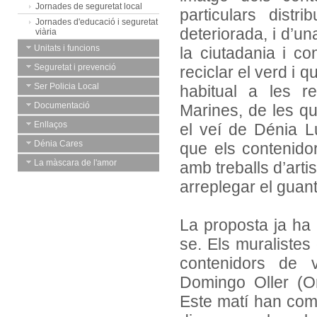
Jornades de seguretat local
particulars distri
Jornades d'educació i seguretat
deteriorada, i d’una
viària
Unitats i funcions
la ciutadania i co
Seguretat i prevenció
reciclar el verd i q
Ser Policia Local
habitual a les r
Documentació
Marines, de les qu
Enllaços
el veí de Dénia L
Dénia Cares
que els contenid
La màscara de l'amor
amb treballs d’artis
arreplegar el guant
La proposta ja ha 
se. Els muralistes 
contenidors de 
Domingo Oller (O
Este matí han com