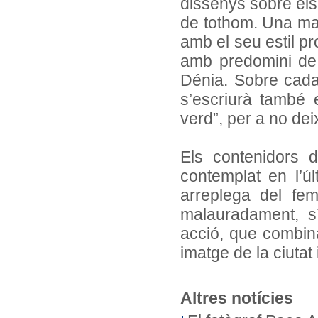
dissenys sobre els 
de tothom. Una man
amb el seu estil pr
amb predomini de 
Dénia. Sobre cada
s’escriurà també 
verd”, per a no deix
Els contenidors d
contemplat en l’ú
arreplega del fem
malauradament, s
acció, que combina 
imatge de la ciutat 
Altres notícies