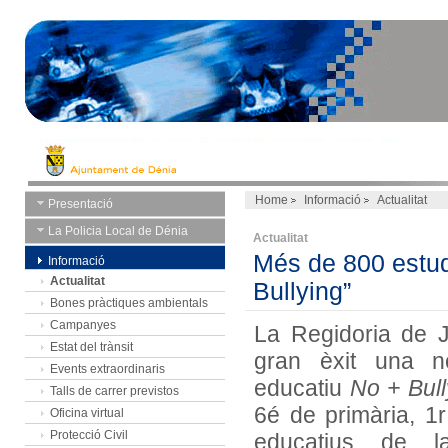
Home
Informació
Actualitat
Presentació
La Policia Local de Dénia
Actualitat
Més de 800 estud
Informació
Actualitat
Bullying”
Bones pràctiques ambientals
Campanyes
La Regidoria de 
Estat del trànsit
gran èxit una n
Events extraordinaris
educatiu
No + Bull
Talls de carrer previstos
6é de primària, 1
Oficina virtual
Protecció Civil
educatius de l