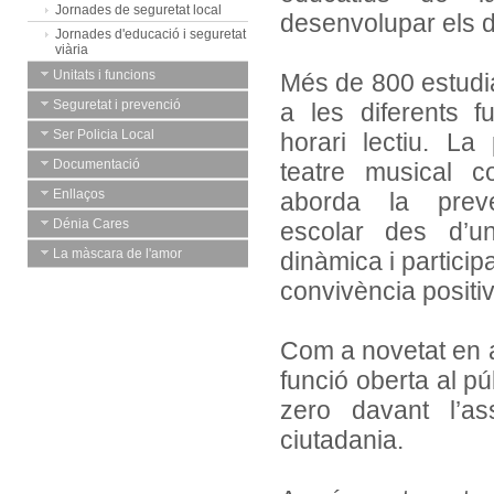
Jornades de seguretat local
desenvolupar els di
Jornades d'educació i seguretat
viària
Unitats i funcions
Més de 800 estudia
Seguretat i prevenció
a les diferents 
Ser Policia Local
horari lectiu. La 
Documentació
teatre musical 
Enllaços
aborda la preve
Dénia Cares
escolar des d’un
La màscara de l'amor
dinàmica i particip
convivència positiva
Com a novetat en a
funció oberta al pú
zero davant l’as
ciutadania.