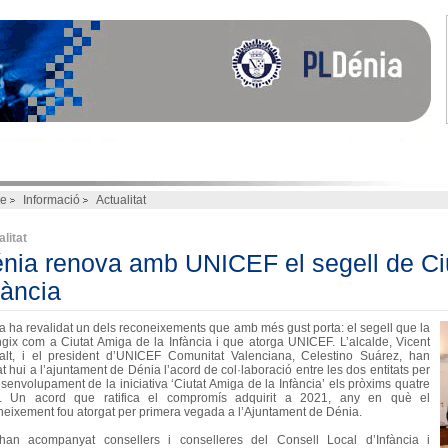
e
Informació
Actualitat
litat
nia renova amb UNICEF el segell de Ci
fància
a ha revalidat un dels reconeixements que amb més gust porta: el segell que la
ingix com a Ciutat Amiga de la Infància i que atorga UNICEF. L’alcalde, Vicent
alt, i el president d’UNICEF Comunitat Valenciana, Celestino Suárez, han
t hui a l’ajuntament de Dénia l’acord de col·laboració entre les dos entitats per
esenvolupament de la iniciativa ‘Ciutat Amiga de la Infància’ els pròxims quatre
. Un acord que ratifica el compromís adquirit a 2021, any en què el
neixement fou atorgat per primera vegada a l’Ajuntament de Dénia.
han acompanyat consellers i conselleres del Consell Local d’Infància i