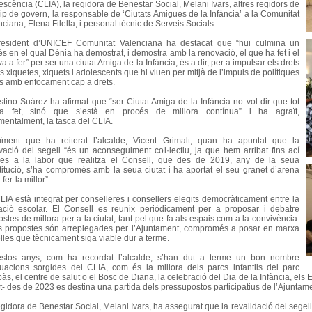
scència (CLIA), la regidora de Benestar Social, Melani Ivars, altres regidors de
uip de govern, la responsable de ‘Ciutats Amigues de la Infància’ a la Comunitat
ciana, Elena Filella, i personal tècnic de Serveis Socials.
resident d’UNICEF Comunitat Valenciana ha destacat que “hui culmina un
s en el qual Dénia ha demostrat, i demostra amb la renovació, el que ha fet i el
a a fer” per ser una ciutat Amiga de la Infància, és a dir, per a impulsar els drets
s xiquetes, xiquets i adolescents que hi viuen per mitjà de l’impuls de polítiques
ls amb enfocament cap a drets.
stino Suárez ha afirmat que “ser Ciutat Amiga de la Infància no vol dir que tot
ga fet, sinó que s’està en procés de millora contínua” i ha agraït,
mentalment, la tasca del CLIA.
ïment que ha reiterat l’alcalde, Vicent Grimalt, quan ha apuntat que la
vació del segell “és un aconseguiment col·lectiu, ja que hem arribat fins ací
ies a la labor que realitza el Consell, que des de 2019, any de la seua
titució, s’ha compromés amb la seua ciutat i ha aportat el seu granet d’arena
 fer-la millor”.
LIA està integrat per conselleres i consellers elegits democràticament entre la
ació escolar. El Consell es reunix periòdicament per a proposar i debatre
stes de millora per a la ciutat, tant pel que fa als espais com a la convivència.
s propostes són arreplegades per l’Ajuntament, compromés a posar en marxa
lles que tècnicament siga viable dur a terme.
stos anys, com ha recordat l’alcalde, s’han dut a terme un bon nombre
tuacions sorgides del CLIA, com és la millora dels parcs infantils del parc
s, el centre de salut o el Bosc de Diana, la celebració del Dia de la Infància, els Esp
t- des de 2023 es destina una partida dels pressupostos participatius de l’Ajuntame
egidora de Benestar Social, Melani Ivars, ha assegurat que la revalidació del segel