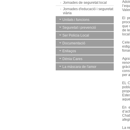
Adole
Jornades de seguretat local
l’eq
Jornades d'educació i seguretat
Valen
viària
El p
Unitats i funcions
procé
que v
Seguretat i prevenció
de le
loca
Ser Policia Local
Cele
Documentació
esti
fona
Enllaços
Agra
Dénia Cares
reno
La màscara de l'amor
gràc
cons
per a
EL C
pobl
propo
Este
aque
En e
d’ac
Chabà
afegi
La r