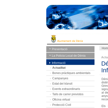
Hom
Presentació
La Policia Local de Dénia
Actua
Dé
Informació
Actualitat
In
Bones pràctiques ambientals
Campanyes
Déni
dist
Estat del trànsit
Grim
Events extraordinaris
signa
al d
Talls de carrer previstos
anys
reco
Oficina virtual
Protecció Civil
Els 