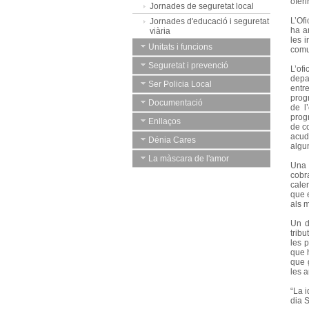
oferi
Jornades de seguretat local
L’Ofi
Jornades d'educació i seguretat
ha a
viària
les 
Unitats i funcions
comu
Seguretat i prevenció
L’of
depa
Ser Policia Local
entr
prog
Documentació
de l
prog
Enllaços
de c
acudi
Dénia Cares
algun
La màscara de l'amor
Una 
cobr
cale
que e
als m
Un d
tribu
les 
que 
que 
les 
“La i
dia S