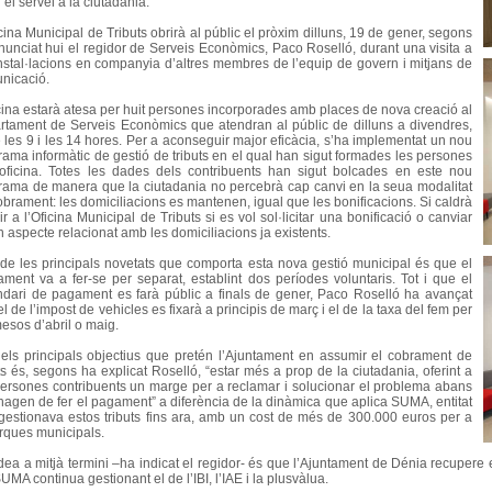
r el servei a la ciutadania.
cina Municipal de Tributs obrirà al públic el pròxim dilluns, 19 de gener, segons
nunciat hui el regidor de Serveis Econòmics, Paco Roselló, durant una visita a
instal·lacions en companyia d’altres membres de l’equip de govern i mitjans de
nicació.
icina estarà atesa per huit persones incorporades amb places de nova creació al
rtament de Serveis Econòmics que atendran al públic de dilluns a divendres,
e les 9 i les 14 hores. Per a aconseguir major eficàcia, s’ha implementat un nou
rama informàtic de gestió de tributs en el qual han sigut formades les persones
’oficina. Totes les dades dels contribuents han sigut bolcades en este nou
rama de manera que la ciutadania no percebrà cap canvi en la seua modalitat
obrament: les domiciliacions es mantenen, igual que les bonificacions. Si caldrà
r a l’Oficina Municipal de Tributs si es vol sol·licitar una bonificació o canviar
 aspecte relacionat amb les domiciliacions ja existents.
de les principals novetats que comporta esta nova gestió municipal és que el
ament va a fer-se per separat, establint dos períodes voluntaris. Tot i que el
ndari de pagament es farà públic a finals de gener, Paco Roselló ha avançat
l de l’impost de vehicles es fixarà a principis de març i el de la taxa del fem per
esos d’abril o maig.
els principals objectius que pretén l’Ajuntament en assumir el cobrament de
ts és, segons ha explicat Roselló, “estar més a prop de la ciutadania, oferint a
persones contribuents un marge per a reclamar i solucionar el problema abans
hagen de fer el pagament” a diferència de la dinàmica que aplica SUMA, entitat
gestionava estos tributs fins ara, amb un cost de més de 300.000 euros per a
arques municipals.
dea a mitjà termini –ha indicat el regidor- és que l’Ajuntament de Dénia recupere e
UMA continua gestionant el de l’IBI, l’IAE i la plusvàlua.