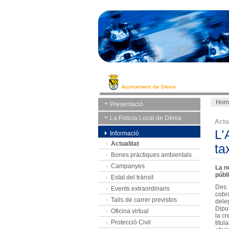
Hom
Presentació
La Policia Local de Dénia
Actua
L’
Informació
Actualitat
ta
Bones pràctiques ambientals
Campanyes
La n
públ
Estat del trànsit
Des 
Events extraordinaris
cobr
Talls de carrer previstos
dele
Dipu
Oficina virtual
la c
Protecció Civil
titu