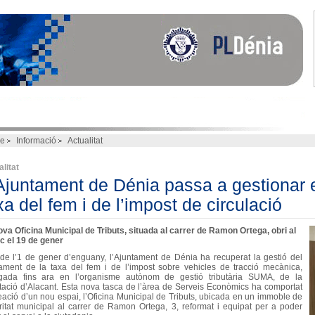
e
Informació
Actualitat
litat
Ajuntament de Dénia passa a gestionar 
xa del fem i de l’impost de circulació
ova Oficina Municipal de Tributs, situada al carrer de Ramon Ortega, obri al
ic el 19 de gener
de l’1 de gener d’enguany, l’Ajuntament de Dénia ha recuperat la gestió del
ament de la taxa del fem i de l’impost sobre vehicles de tracció mecànica,
gada fins ara en l’organisme autònom de gestió tributària SUMA, de la
tació d’Alacant. Esta nova tasca de l’àrea de Serveis Econòmics ha comportat
reació d’un nou espai, l’Oficina Municipal de Tributs, ubicada en un immoble de
laritat municipal al carrer de Ramon Ortega, 3, reformat i equipat per a poder