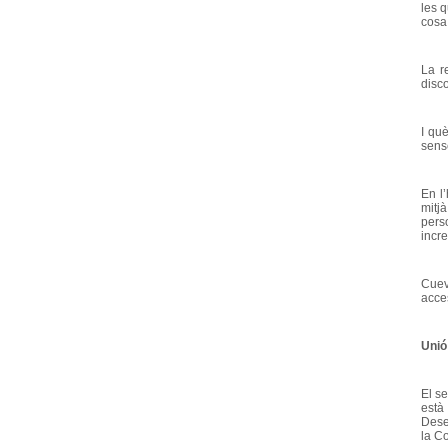
les 
cosa 
La r
disco
I qu
sense
En l
mitjà
pers
incre
Cuev
acce
Unió
El s
està
Dese
la Co