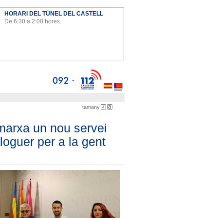
HORARI DEL TÚNEL DEL CASTELL
De 6:30 a 2:00 hores.
Ayto
tamany
menuda
gran
marxa un nou servei
lloguer per a la gent