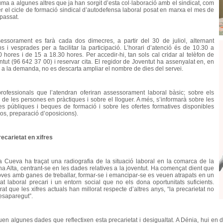
uma a algunes altres que ja han sorgit d’esta col·laboració amb el sindicat, com
er el cicle de formació sindical d’autodefensa laboral posat en marxa el mes de
 passat.
sessorament es farà cada dos dimecres, a partir del 30 de juliol, alternant
ns i vesprades per a facilitar la participació. L’horari d’atenció és de 10.30 a
0 hores i de 15 a 18.30 hores. Per accedir-hi, tan sols cal cridar al telèfon de
ntut (96 642 37 00) i reservar cita. El regidor de Joventut ha assenyalat en, en
 a la demanda, no es descarta ampliar el nombre de dies del servei.
professionals que l’atendran oferiran assessorament laboral bàsic; sobre els
s de les persones en pràctiques i sobre el lloguer. A més, s’informarà sobre les
es públiques i beques de formació i sobre les ofertes formatives disponibles
sos, preparació d’oposicions).
recarietat en xifres
a Cueva ha traçat una radiografia de la situació laboral en la comarca de la
na Alta, centrant-se en les dades relatives a la joventut. Ha començat dient que
joves amb ganes de treballar, formar-se i emancipar-se es veuen atrapats en un
at laboral precari i un entorn social que no els dona oportunitats suficients.
at que les xifres actuals han millorat respecte d’altres anys, “la precarietat no
esaparegut”.
uen algunes dades que reflectixen esta precarietat i desigualtat. A Dénia, hui en 