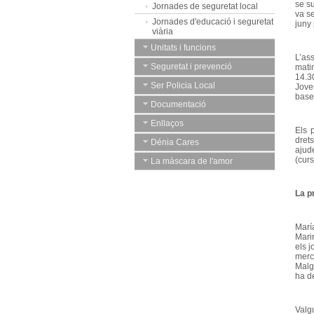
se s
Jornades de seguretat local
va s
Jornades d'educació i seguretat
juny
viària
Unitats i funcions
L’as
Seguretat i prevenció
mati
14.3
Ser Policia Local
Jove
base
Documentació
Enllaços
Els 
dret
Dénia Cares
ajud
(cur
La màscara de l'amor
La p
Marí
Mari
els 
merc
Malgr
ha d
Valg