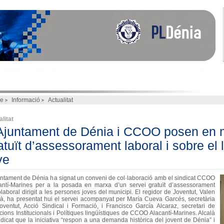
e
Informació
Actualitat
litat
Ajuntament de Dénia i CCOO posen en 
atuït d’assessorament laboral i sobre el 
ve
untament de Dénia ha signat un conveni de col·laboració amb el sindicat CCOO
antí-Marines per a la posada en marxa d’un servei gratuït d’assessorament
laboral dirigit a les persones joves del municipi. El regidor de Joventut, Valen
là, ha presentat hui el servei acompanyat per María Cueva Garcés, secretària
oventut, Acció Sindical i Formació, i Francisco García Alcaraz, secretari de
cions Institucionals i Polítiques lingüístiques de CCOO Alacantí-Marines. Alcalà
ndicat que la iniciativa “respon a una demanda històrica del jovent de Dénia” i