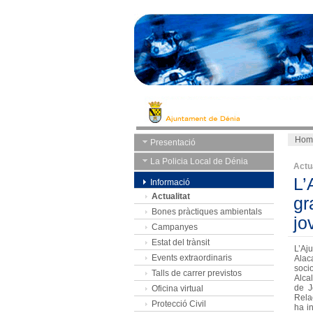
Hom
Presentació
La Policia Local de Dénia
Actua
L’
Informació
Actualitat
gr
Bones pràctiques ambientals
jo
Campanyes
Estat del trànsit
L’Aj
Events extraordinaris
Alac
socio
Talls de carrer previstos
Alca
de J
Oficina virtual
Rela
Protecció Civil
ha i