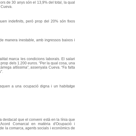
ors de 30 anys són el 13,9% del total, la qual
t Cueva.
uen indefinits, però prop del 20% són fixos
ò de manera inestable, amb ingressos baixos i
litat marca les condicions laborals. El salari
tà prop dels 1.200 euros. “Per la qual cosa, una
càrrega altíssima”, assenyala Cueva. “Fa falta
”.
isquen a una ocupació digna i un habitatge
a destacat que el conveni està en la línia que
(Acord Comarcal en matèria d'Ocupació i
 de la comarca, agents socials i econòmics de