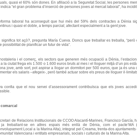
quals, quasi el 60% són dones. En afiliació a la Seguretat Social, les persones men
indica “el gran problema d’inserció de persones joves al mercat laboral”, ha incidi
eforma laboral ha aconseguit que hui més del 59% dels contractes a Dénia sig
ntinus i quasi el doble, a temps parcial; afectant especialment a la gent jove.
è significa tot açò?, pregunta María Cueva. Doncs que treballar es treballa, “per
 possibilitat de planificar un futur de vida”.
’hostaleria i el comerç, els sectors que generen més ocupació a Dénia, l’estaciona
 a la ciutat frega els 1.500 o 1.600 euros bruts al mes i el lloguer mitjà d’un pis es
ona jove, amb sort, pot aspirar a llogar un dormitori per 500 euros, que ja és una 
mentar els salaris –afegeix-, però també actuar sobre els preus de lloguer il·limitats
a confia que el nou servei d’assessorament contribuïsca que els joves acced
ssible.
 comarcal
ecretari de Relacions Institucionals de CCOO Alacantí-Marines, Francisco García, h
 ja treballant-se en altres espais més enllà de Dénia, com el pacte’MA 
nvolupament Local a la Marina Alta), integrat pel Creama, trenta-dos ajuntaments
munitat Valenciana i entitats empresarials, socials i culturals de la Marina Alta.