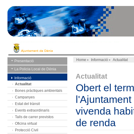
Home
Informació
Actualitat
Presentació
La Policia Local de Dénia
Actualitat
Informació
Actualitat
Obert el term
Bones pràctiques ambientals
l'Ajuntament 
Campanyes
Estat del trànsit
vivenda habi
Events extraordinaris
Talls de carrer previstos
de renda
Oficina virtual
Protecció Civil