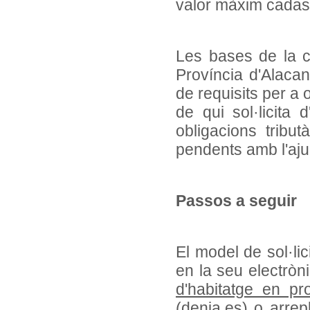
valor màxim cadast
Les bases de la co
Província d'Alacan
de requisits per a 
de qui sol·licita
obligacions tribut
pendents amb l'aj
Passos a seguir
El model de sol·li
en la seu electròn
d'habitatge en p
(denia.es)
o arrepl