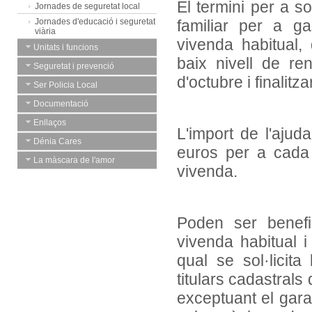
El termini per a so
Jornades de seguretat local
Jornades d'educació i seguretat
familiar per a g
viària
vivenda habitual,
Unitats i funcions
baix nivell de ren
Seguretat i prevenció
d'octubre i finalitz
Ser Policia Local
Documentació
Enllaços
L'import de l'aju
Dénia Cares
euros per a cada 
La màscara de l'amor
vivenda.
Poden ser benefic
vivenda habitual 
qual se sol·licita
titulars cadastrals 
exceptuant el garat