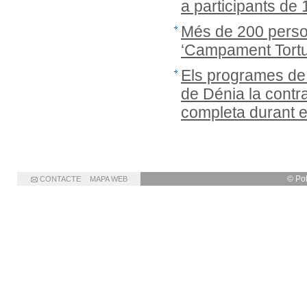
a participants de
Més de 200 person
‘Campament Tortug
Els programes de
de Dénia la cont
completa durant 
© Po
CONTACTE
MAPA WEB