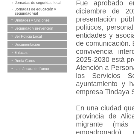
Fue aprobado e
Jornadas de seguridad local
Jornadas de educación y
diciembre de 2
seguridad vial
presentación púb
Unidades y funciones
políticos, person
Seguridad y prevención
entidades y asoci
Ser Policía Local
de comunicación. El
Documentación
convivencia inter
Enlaces
2025-2030 está pr
Dénia Cares
Atención a Perso
La màscara de l'amor
los Servicios So
ayuntamiento y h
empresa Tindaya S
En una ciudad que 
provincia de Ali
migrante (más
empadronado),