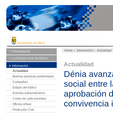
Home
Información
Actualidad
Presentación
La Policía Local de Dénia
Actualidad
Información
Actualidad
Dénia avanza
Buenas prácticas ambientales
social entre 
Campañas
Estado del tráfico
aprobación de
Eventos extraordinarios
Cortes de calle previstos
convivencia 
Oficina virtual
Protección Civil