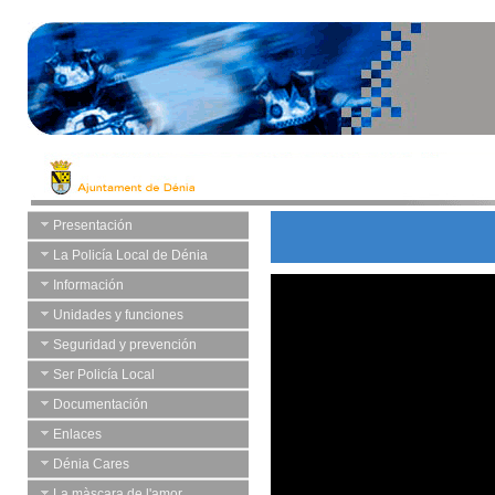
Presentación
La Policía Local de Dénia
Información
Unidades y funciones
Seguridad y prevención
Ser Policía Local
Documentación
Enlaces
Dénia Cares
La màscara de l'amor