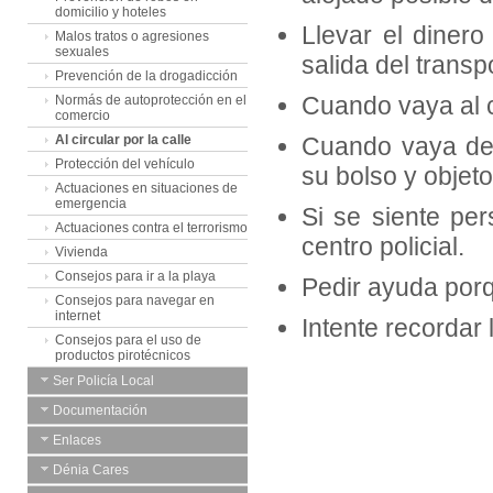
domicilio y hoteles
Llevar el dinero
Malos tratos o agresiones
sexuales
salida del transp
Prevención de la drogadicción
Cuando vaya al c
Normás de autoprotección en el
comercio
Al circular por la calle
Cuando vaya de 
Protección del vehículo
su bolso y objet
Actuaciones en situaciones de
emergencia
Si se siente pe
Actuaciones contra el terrorismo
centro policial.
Vivienda
Consejos para ir a la playa
Pedir ayuda porq
Consejos para navegar en
internet
Intente recordar 
Consejos para el uso de
productos pirotécnicos
Ser Policía Local
Documentación
Enlaces
Dénia Cares