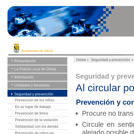
Home
Seguridad y prevención
Presentación
La Policía Local de Dénia
Seguridad y prev
Información
Al circular po
Unidades y funciones
Seguridad y prevención
Prevención de los niños
Prevención y cons
En su lugar de trabajo
Procure no trans
Prevención de timos
Prevención de la violación
Circule en sent
Solidaridad con los demás
alejado posible de
Prevención de robos en