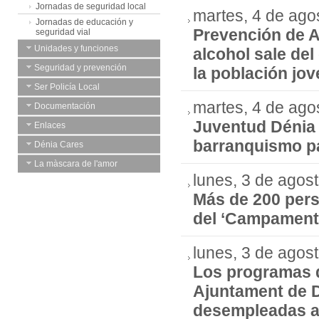
Jornadas de seguridad local
martes, 4 de ago
Jornadas de educación y
Prevención de A
seguridad vial
Unidades y funciones
alcohol sale del
Seguridad y prevención
la población jov
Ser Policía Local
martes, 4 de ago
Documentación
Juventud Dénia 
Enlaces
barranquismo pa
Dénia Cares
La màscara de l'amor
lunes, 3 de agos
Más de 200 pers
del ‘Campamento
lunes, 3 de agos
Los programas 
Ajuntament de D
desempleadas a 