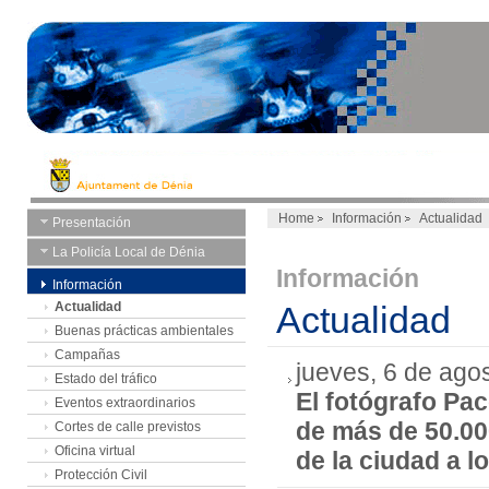
Home
Información
Actualidad
Presentación
La Policía Local de Dénia
Información
Información
Actualidad
Actualidad
Buenas prácticas ambientales
Campañas
jueves, 6 de ago
Estado del tráfico
El fotógrafo Pa
Eventos extraordinarios
de más de 50.000
Cortes de calle previstos
Oficina virtual
de la ciudad a l
Protección Civil