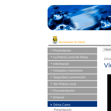
Hom
Presentación
La Policía Local de Dénia
Déni
Ví
Información
Unidades y funciones
Seguridad y prevención
Ser Policía Local
Documentación
Enlaces
Dénia Cares
Presentación