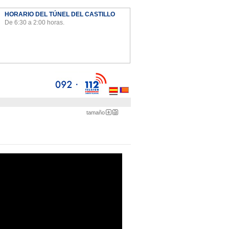
HORARIO DEL TÚNEL DEL CASTILLO
De 6:30 a 2:00 horas.
Ayto
tamaño
Pequeña
Grande