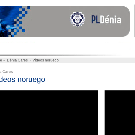
e
Dénia Cares
Vídeos noruego
a Cares
deos noruego