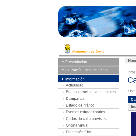
Hom
Presentación
La Policía Local de Dénia
Info
C
Información
Actualidad
List
Buenas prácticas ambientales
Campañas
Ca
Estado del tráfico
Im
Eventos extraordinarios
Cortes de calle previstos
Oficina virtual
Protección Civil