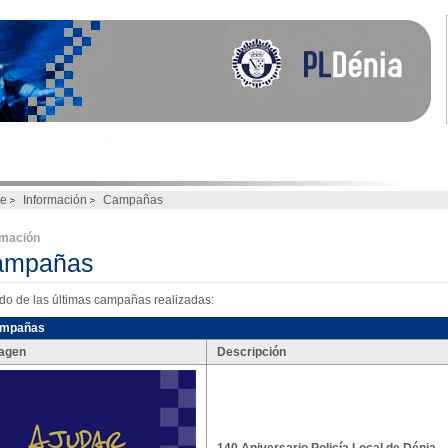
e
Información
Campañas
rmación
ampañas
ado de las últimas campañas realizadas:
mpañas
agen
Descripción