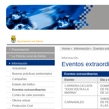
Home
Información
Eventos ext
Presentación
La Policía Local de Dénia
Información
Eventos extraord
Información
Actualidad
Buenas prácticas ambientales
Eventos extraordinarios
Campañas
Evento
Dia y 
Estado del tráfico
CARRERA CICLISTA
DOMI
“XXXII VOLTA A LA
DE F
Eventos extraordinarios
MARINA”
DE 10
Cortes de calle previstos
SABA
Oficina virtual
CARNAVALES
DE F
A LAS
Protección Civil