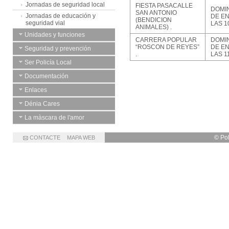
Jornadas de seguridad local
FIESTA PASACALLE
DOMI
SAN ANTONIO
Jornadas de educación y
DE E
(BENDICION
seguridad vial
LAS 1
ANIMALES) .
Unidades y funciones
CARRERA POPULAR
DOMI
“ROSCON DE REYES”
DE E
Seguridad y prevención
.
LAS 1
Ser Policía Local
Documentación
Enlaces
Dénia Cares
La màscara de l'amor
© Po
CONTACTE
MAPA WEB