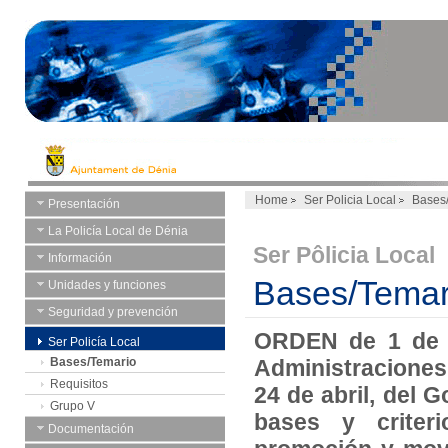
Home
Ser Policia Local
Bases
Presentación
La Policía Local de Dénia
Ser Pôlicia Local
Información
Bases/Temar
Unidades y funciones
Seguridad y prevención
ORDEN de 1 de ju
Ser Policía Local
Bases/Temario
Administraciones 
Requisitos
24 de abril, del 
Grupo V
bases y criteri
Documentación