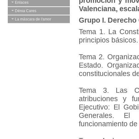
promoción y movi
Enlaces
Valenciana, escala
Dénia Cares
Grupo I. Derecho 
La màscara de l'amor
Tema 1. La Consti
principios básicos
Tema 2. Organizac
Estado. Organizac
constitucionales d
Tema 3. Las Co
atribuciones y f
Ejecutivo: El Gob
Generales. El P
funcionamiento de 