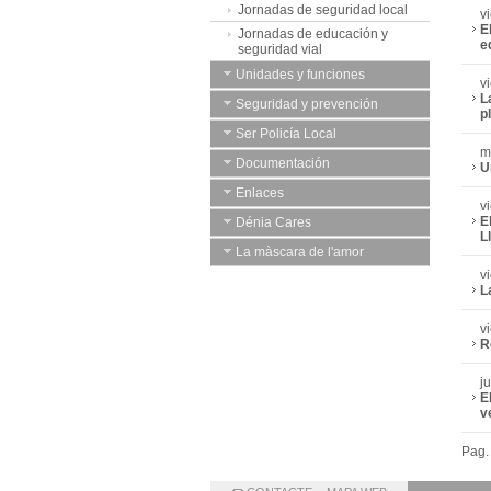
Jornadas de seguridad local
v
E
Jornadas de educación y
e
seguridad vial
Unidades y funciones
v
L
Seguridad y prevención
p
Ser Policía Local
m
Documentación
U
Enlaces
v
E
Dénia Cares
L
La màscara de l'amor
v
L
v
R
j
E
v
Pag