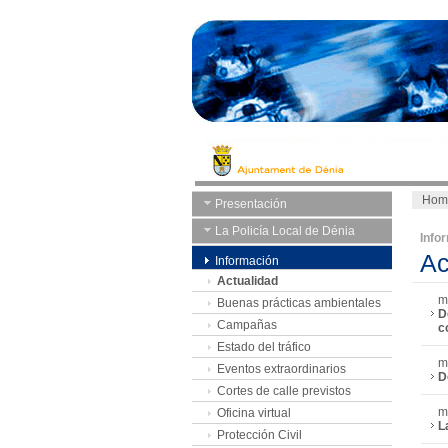
Hom
Presentación
La Policía Local de Dénia
Info
Ac
Información
Actualidad
m
Buenas prácticas ambientales
D
Campañas
c
Estado del tráfico
m
Eventos extraordinarios
D
Cortes de calle previstos
m
Oficina virtual
L
Protección Civil