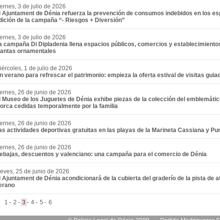
iernes, 3 de julio de 2026
l Ajuntament de Dénia refuerza la prevención de consumos indebidos en los es
dición de la campaña “- Riesgos + Diversión”
iernes, 3 de julio de 2026
a campaña Di Dipladenia llena espacios públicos, comercios y establecimientos
lantas ornamentales
iércoles, 1 de julio de 2026
n verano para refrescar el patrimonio: empieza la oferta estival de visitas gui
iernes, 26 de junio de 2026
l Museo de los Juguetes de Dénia exhibe piezas de la colección del emblemáti
lorca cedidas temporalmente por la familia
iernes, 26 de junio de 2026
as actividades deportivas gratuitas en las playas de la Marineta Cassiana y Pun
iernes, 26 de junio de 2026
ebajas, descuentos y valenciano: una campaña para el comercio de Dénia
ueves, 25 de junio de 2026
l Ajuntament de Dénia acondicionará de la cubierta del graderío de la pista de a
erano
.
1
2
3
4
5
6