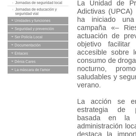
La Unidad de Pr
Jornadas de seguridad local
Jornadas de educación y
Adictivas (UPCA)
seguridad vial
ha iniciado un
Unidades y funciones
campaña «– Ries
Seguridad y prevención
actuación de pre
Ser Policía Local
objetivo facilita
Documentación
accesible sobre 
Enlaces
consumo de drogas
Dénia Cares
nocturno, prom
La màscara de l'amor
saludables y segu
verano.
La acción se e
estrategia de p
basada en la c
administración loca
destaca la impor