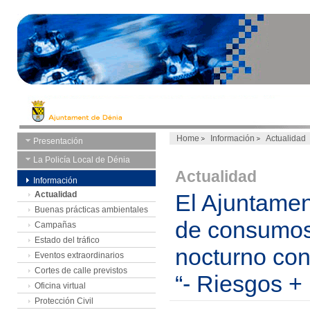
Home
Información
Actualidad
Presentación
La Policía Local de Dénia
Actualidad
Información
Actualidad
El Ajuntamen
Buenas prácticas ambientales
de consumos 
Campañas
Estado del tráfico
nocturno con
Eventos extraordinarios
Cortes de calle previstos
“- Riesgos +
Oficina virtual
Protección Civil