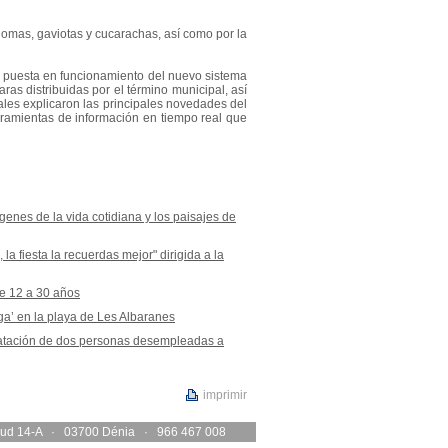
lomas, gaviotas y cucarachas, así como por la
a puesta en funcionamiento del nuevo sistema
as distribuidas por el término municipal, así
les explicaron las principales novedades del
herramientas de información en tiempo real que
enes de la vida cotidiana y los paisajes de
a fiesta la recuerdas mejor" dirigida a la
de 12 a 30 años
a’ en la playa de Les Albaranes
ratación de dos personas desempleadas a
imprimir
s Sud 14-A · 03700 Dénia · 966 467 008