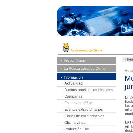
Hom
Presentación
La Policía Local de Dénia
Actu
Mo
Información
Actualidad
j
Buenas prácticas ambientales
Campañas
El C
tras
Estado del tráfico
las 
Eventos extraordinarios
urba
muni
Cortes de calle previstos
La F
Oficina virtual
en l
Protección Civil
dest