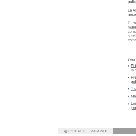
polic
La A
nece
Dura
muni
como
serv
esta
Otra
El 
la 
Pre
po
Juv
Más
Lo
jo
CONTACTE
MAPA WEB