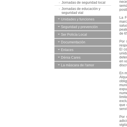
nece
Jornadas de seguridad local
semá
Jornadas de educación y
posi
seguridad vial
La F
Unidades y funciones
marc
salu
Seguridad y prevención
peato
de 65
Ser Policía Local
Por 
Documentación
resp
El c
Enlaces
unid
dete
Dénia Cares
en v
La màscara de l'amor
disc
En m
Alque
oblig
muni
expu
nume
limi
excl
que 
serv
Por 
adic
vigi