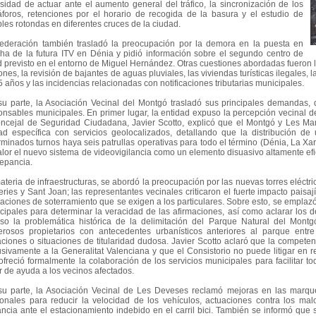
sidad de actuar ante el aumento general del tráfico, la sincronización de los
foros, retenciones por el horario de recogida de la basura y el estudio de
bles rotondas en diferentes cruces de la ciudad.
ederación también trasladó la preocupación por la demora en la puesta en
ha de la futura ITV en Dénia y pidió información sobre el segundo centro de
d previsto en el entorno de Miguel Hernández. Otras cuestiones abordadas fueron 
nes, la revisión de bajantes de aguas pluviales, las viviendas turísticas ilegales,
 años y las incidencias relacionadas con notificaciones tributarias municipales.
su parte, la Asociación Vecinal del Montgó trasladó sus principales demandas, 
onsables municipales. En primer lugar, la entidad expuso la percepción vecinal de 
oncejal de Seguridad Ciudadana, Javier Scotto, explicó que el Montgó y Les Mar
ad específica con servicios geolocalizados, detallando que la distribución d
rminados turnos haya seis patrullas operativas para todo el término (Dénia, La Xa
alor el nuevo sistema de videovigilancia como un elemento disuasivo altamente efi
repancia.
ateria de infraestructuras, se abordó la preocupación por las nuevas torres eléctri
ries y Sant Joan; las representantes vecinales criticaron el fuerte impacto paisajís
aciones de soterramiento que se exigen a los particulares. Sobre esto, se emplazó a
cipales para determinar la veracidad de las afirmaciones, así como aclarar los de
so la problemática histórica de la delimitación del Parque Natural del Montg
rosos propietarios con antecedentes urbanísticos anteriores al parque entre
taciones o situaciones de titularidad dudosa. Javier Scotto aclaró que la compete
usivamente a la Generalitat Valenciana y que el Consistorio no puede litigar en r
ofreció formalmente la colaboración de los servicios municipales para facilitar t
ir de ayuda a los vecinos afectados.
su parte, la Asociación Vecinal de Les Deveses reclamó mejoras en las marq
ionales para reducir la velocidad de los vehículos, actuaciones contra los m
lancia ante el estacionamiento indebido en el carril bici. También se informó que s