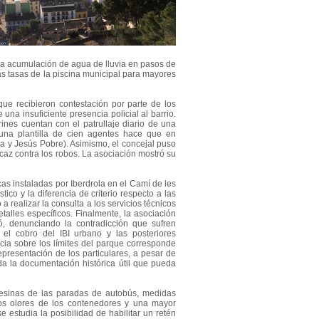
la acumulación de agua de lluvia en pasos de
 las tasas de la piscina municipal para mayores
que recibieron contestación por parte de los
una insuficiente presencia policial al barrio.
ines cuentan con el patrullaje diario de una
e una plantilla de cien agentes hace que en
ra y Jesús Pobre). Asimismo, el concejal puso
caz contra los robos. La asociación mostró su
cas instaladas por Iberdrola en el Camí de les
tico y la diferencia de criterio respecto a las
 realizar la consulta a los servicios técnicos
talles específicos. Finalmente, la asociación
ó, denunciando la contradicción que sufren
 el cobro del IBI urbano y las posteriores
ncia sobre los límites del parque corresponde
epresentación de los particulares, a pesar de
oda la documentación histórica útil que pueda
uesinas de las paradas de autobús, medidas
alos olores de los contenedores y una mayor
e estudia la posibilidad de habilitar un retén