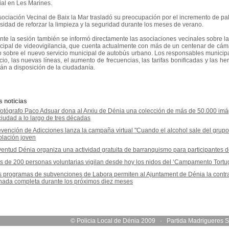
ial en Les Marines.
sociación Vecinal de Baix la Mar trasladó su preocupación por el incremento de pa
sidad de reforzar la limpieza y la seguridad durante los meses de verano.
nte la sesión también se informó directamente las asociaciones vecinales sobre l
cipal de videovigilancia, que cuenta actualmente con más de un centenar de cámar
 sobre el nuevo servicio municipal de autobús urbano. Los responsables municipa
icio, las nuevas líneas, el aumento de frecuencias, las tarifas bonificadas y las 
rán a disposición de la ciudadanía.
s noticias
fotógrafo Paco Adsuar dona al Arxiu de Dénia una colección de más de 50.000 imág
ciudad a lo largo de tres décadas
vención de Adicciones lanza la campaña virtual "Cuando el alcohol sale del grupo, l
blación joven
entud Dénia organiza una actividad gratuita de barranquismo para participantes 
 de 200 personas voluntarias vigilan desde hoy los nidos del ‘Campamento Tortug
s programas de subvenciones de Labora permiten al Ajuntament de Dénia la cont
rnada completa durante los próximos diez meses
© Policia Local de Dénia 2009 · Partida Madriguere