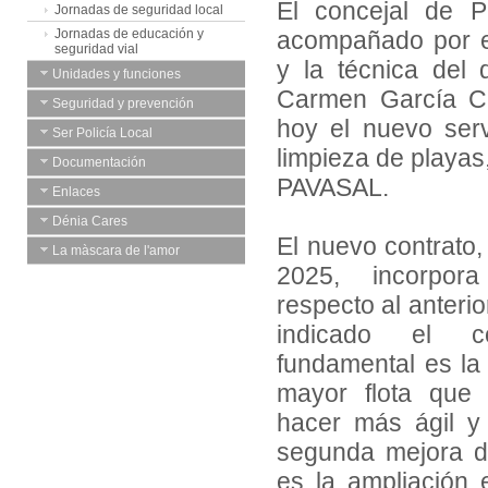
El concejal de 
Jornadas de seguridad local
Jornadas de educación y
acompañado por el
seguridad vial
y la técnica del
Unidades y funciones
Carmen García C
Seguridad y prevención
hoy el nuevo ser
Ser Policía Local
limpieza de playas
Documentación
PAVASAL.
Enlaces
Dénia Cares
El nuevo contrato
La màscara de l'amor
2025, incorpora
respecto al anteri
indicado el c
fundamental es la
mayor flota que 
hacer más ágil y 
segunda mejora d
es la ampliación