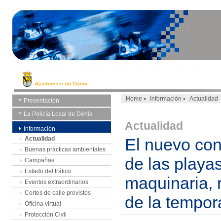
Home
Información
Actualidad
Presentación
La Policía Local de Dénia
Actualidad
Información
Actualidad
El nuevo con
Buenas prácticas ambientales
de las playas
Campañas
Estado del tráfico
maquinaria, 
Eventos extraordinarios
Cortes de calle previstos
de la tempor
Oficina virtual
Protección Civil