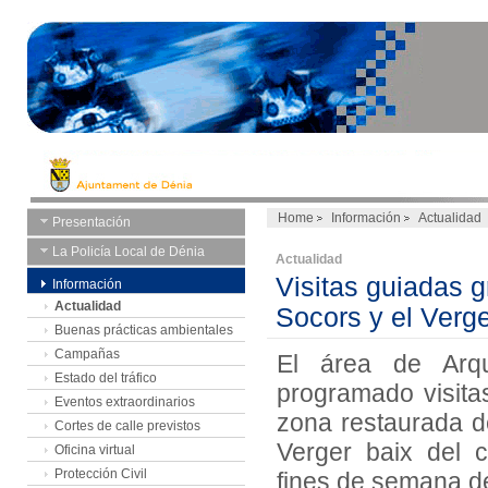
Home
Información
Actualidad
Presentación
La Policía Local de Dénia
Actualidad
Visitas guiadas gr
Información
Actualidad
Socors y el Verge
Buenas prácticas ambientales
Campañas
El área de Arq
Estado del tráfico
programado visitas
Eventos extraordinarios
zona restaurada de
Cortes de calle previstos
Verger baix del c
Oficina virtual
Protección Civil
fines de semana de