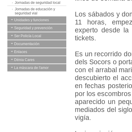
Jornadas de seguridad local
Jornadas de educación y
Los sábados y dom
seguridad vial
Unidades y funciones
11 horas, empez
Seguridad y prevención
experto desde la 
Ser Policía Local
tickets.
Documentación
Enlaces
Es un recorrido don
Dénia Cares
dels Socors o port
La màscara de l'amor
con el arrabal mar
descubierto el acc
en fechas posterio
por los escombros
aparecido un peque
mediados del siglo
vigía.