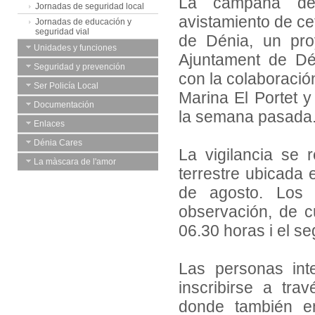
La campaña de 
Jornadas de seguridad local
avistamiento de ce
Jornadas de educación y
seguridad vial
de Dénia, un pro
Unidades y funciones
Ajuntament de Dé
Seguridad y prevención
con la colaboració
Ser Policía Local
Marina El Portet
Documentación
la semana pasada
Enlaces
Dénia Cares
La vigilancia se 
La màscara de l'amor
terrestre ubicada 
de agosto. Los 
observación, de c
06.30 horas i el s
Las personas int
inscribirse a tr
donde también en