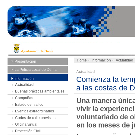
Home
Información
Actualidad
Presentación
La Policía Local de Dénia
Actualidad
Comienza la temp
Información
Actualidad
a las costas de 
Buenas prácticas ambientales
Campañas
Una manera únic
Estado del tráfico
vivir la experienc
Eventos extraordinarios
voluntariado de 
Cortes de calle previstos
en los meses de ju
Oficina virtual
Protección Civil