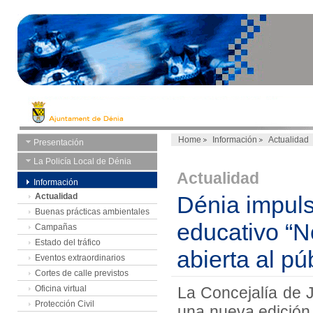
Home
Información
Actualidad
Presentación
La Policía Local de Dénia
Actualidad
Información
Actualidad
Dénia impuls
Buenas prácticas ambientales
educativo “N
Campañas
Estado del tráfico
abierta al p
Eventos extraordinarios
Cortes de calle previstos
Oficina virtual
La Concejalía de
Protección Civil
una nueva edición