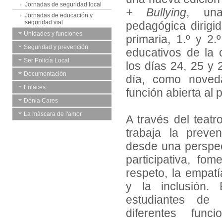
Jornadas de seguridad local
+ Bullying
, una
Jornadas de educación y
seguridad vial
pedagógica dirigi
Unidades y funciones
primaria, 1.º y 2
Seguridad y prevención
educativos de la 
Ser Policía Local
los días 24, 25 y 
Documentación
día, como noved
Enlaces
función abierta al 
Dénia Cares
La màscara de l'amor
A través del teatr
trabaja la preve
desde una perspec
participativa, fo
respeto, la empatí
y la inclusión.
estudiantes de 
diferentes fun